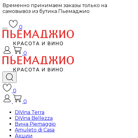
Временно принимаем заказы только на
самовывоз из бутика Пьемаджио
0
0
0
0
DiVina Terra
DiVina Bellezza
Вина Piemaggio
Amuleto di Casa
Акции