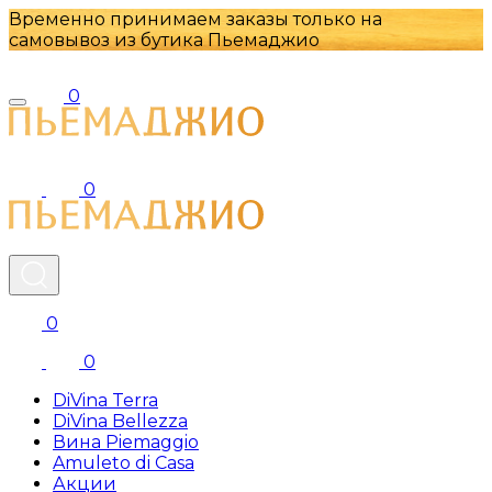
Временно принимаем заказы только на
самовывоз из бутика Пьемаджио
0
0
0
0
DiVina Terra
DiVina Bellezza
Вина Piemaggio
Amuleto di Casa
Акции