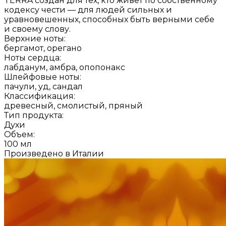
TERRA создан для тех, кто живёт по собственному
кодексу чести — для людей сильных и
уравновешенных, способных быть верными себе
и своему слову.
Верхние ноты:
бергамот, орегано
Ноты сердца:
лабданум, амбра, опопонакс
Шлейфовые ноты:
пачули, уд, сандал
Классификация:
древесный, смолистый, пряный
Тип продукта:
Духи
Объем:
100 мл
Произведено в Италии