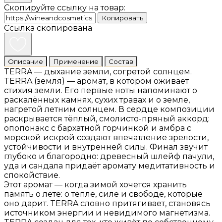
Скопируйте ссылку на товар:
Копировать
Ссылка скопирована
Описание
Применение
Состав
TERRA — дыхание земли, согретой солнцем.
TERRA (земля) — аромат, в котором оживает
стихия земли. Его первые ноты напоминают о
раскалённых камнях, сухих травах и о земле,
нагретой летним солнцем. В сердце композиции
раскрывается тёплый, смолисто-пряный аккорд:
опопонакс с бархатной горчинкой и амбра с
морской искрой создают впечатление зрелости,
устойчивости и внутренней силы. Финал звучит
глубоко и благородно: древесный шлейф пачули,
уда и сандала придаёт аромату медитативность и
спокойствие.
Этот аромат — когда зимой хочется хранить
память о лете: о тепле, силе и свободе, которые
оно дарит. TERRA словно притягивает, становясь
источником энергии и невидимого магнетизма.