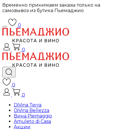
Временно принимаем заказы только на
самовывоз из бутика Пьемаджио
0
0
0
0
DiVina Terra
DiVina Bellezza
Вина Piemaggio
Amuleto di Casa
Акции