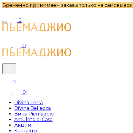
Временно принимаем заказы только на самовывоз
0
0
0
0
DiVina Terra
DiVina Bellezza
Вина Piemaggio
Amuleto di Casa
Акции
Контакты