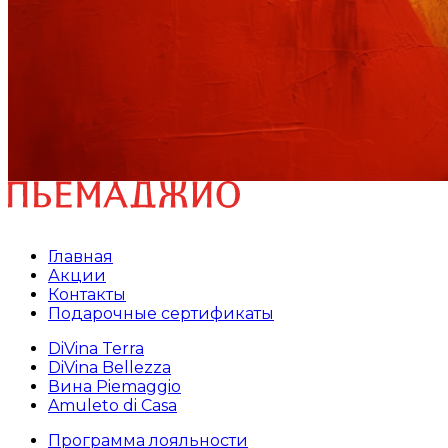
Главная
Акции
Контакты
Подарочные сертификаты
DiVina Terra
DiVina Bellezza
Вина Piemaggio
Amuleto di Casa
Программа лояльности