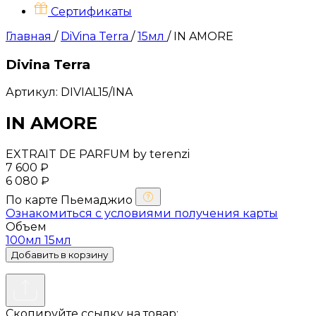
Сертификаты
Главная
/
DiVina Terra
/
15мл
/
IN AMORE
Divina Terra
Артикул: DIVIAL15/INA
IN AMORE
EXTRAIT DE PARFUM by terenzi
7 600 ₽
6 080 ₽
По карте
Пьемаджио
Ознакомиться с условиями получения карты
Объем
100мл
15мл
Добавить в корзину
Скопируйте ссылку на товар: