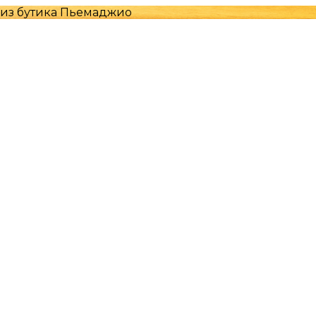
 из бутика Пьемаджио