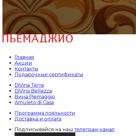
Главная
Акции
Контакты
Подарочные сертификаты
DiVina Terra
DiVina Bellezza
Вина Piemaggio
Amuleto di Casa
Программа лояльности
Доставка и оплата
Подписывайся на наш
телеграм-канал