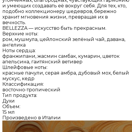
утончённых, благородных, чувствующих гармонию
и умеющих создавать её вокруг себя. Для тех, кто,
подобно коллекционеру шедевров, бережно
хранит мгновения жизни, превращая их в
вечность.
BELLEZZA — искусство быть прекрасным.
Верхние ноты:
ром, мушмула, цейлонский зелёный чай, давана,
ангелика
Ноты сердца:
франжипани, жасмин самбак, кумарин, цветок
апельсина, гаитянский ветивер
Шлейфовые ноты:
красные пачули, серая амбра, дубовый мох, белый
мускус, кедр
Классификация:
восточно-тропический
Тип продукта:
Духи
Объем:
15 мл
Произведено в Италии