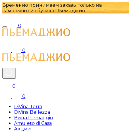
Временно принимаем заказы только на
самовывоз из бутика Пьемаджио
0
0
0
0
DiVina Terra
DiVina Bellezza
Вина Piemaggio
Amuleto di Casa
Акции