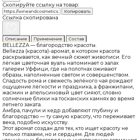
Скопируйте ссылку на товар:
Копировать
Ссылка скопирована
Описание
Применение
Состав
BELLEZZA — благородство красоты.
Bellezza (красота)-аромат, в котором красота
раскрывается, как вечный сюжет живописи. Его
лёгкая цветочная вуаль напоминает о залах
галереи Уффици, где на полотнах оживают
образы, наполненные светом и совершенством.
Сладость рома и свежесть зелёного чая рождают
ощущение лёгкости и праздника, а франжипани,
жасмин и апельсиновый цвет сияют, словно
солнечные блики на тосканских камнях во время
летнего заката.
Амбра, пачули и кедр добавляют глубину и
благородство — ту самую красоту, что переживает
века, подобно искусству.
Этот аромат создан для тех, кто ищет красоту не
только глазами, но и сердцем. Для людей