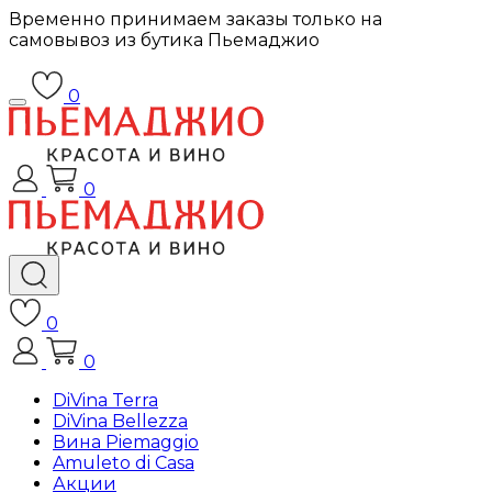
Временно принимаем заказы только на
самовывоз из бутика Пьемаджио
0
0
0
0
DiVina Terra
DiVina Bellezza
Вина Piemaggio
Amuleto di Casa
Акции