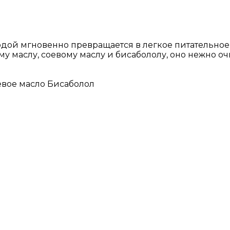
водой мгновенно превращается в легкое питательное
му маслу, соевому маслу и бисабололу, оно нежно о
евое масло Бисаболол