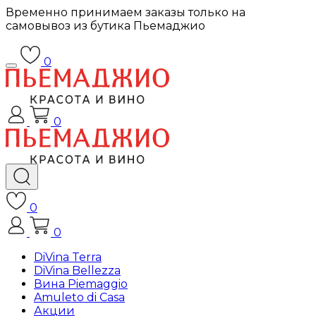
Временно принимаем заказы только на
самовывоз из бутика Пьемаджио
0
0
0
0
DiVina Terra
DiVina Bellezza
Вина Piemaggio
Amuleto di Casa
Акции