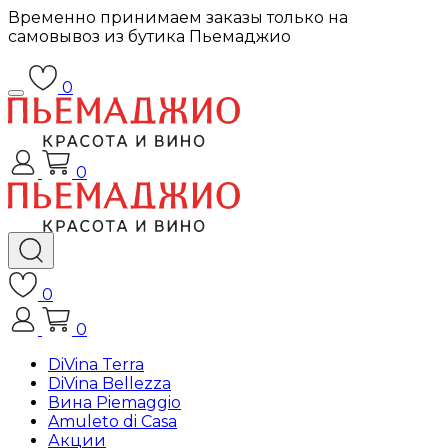
Временно принимаем заказы только на
самовывоз из бутика Пьемаджио
0
0
0
0
DiVina Terra
DiVina Bellezza
Вина Piemaggio
Amuleto di Casa
Акции